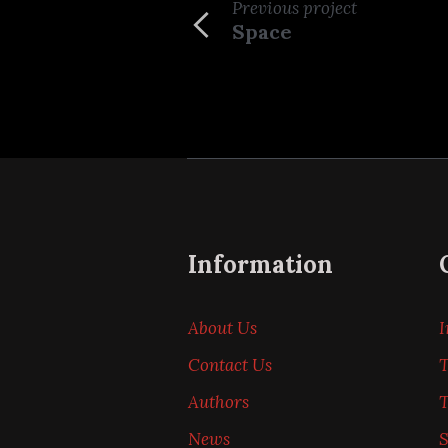
Previous
project
Space
Information
About Us
I
Contact Us
T
Authors
News