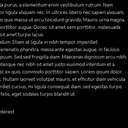
ula purus, a elementum enim vestibulum rutrum. Nam
r ligula aliquam nec. In ultrices libero nec sapien aliquam,
s quis massa ut arcu tincidunt gravida. Mauris urna magna,
 porttitor augue. Donec sit amet sem porttitor, malesuada
it amet turpis lacus.
ndum. Etiam at ligula in nibh tempor imperdiet.
enenatis pharetra, massa ante egestas augue, in facilisis
 ipsum. Sed sed fringilla diam. Maecenas dignissim arcu nibh,
entesque nec nibh sit amet justo euismod interdum et a
nec ex quis, commodo porttitor sapien. Lorem ipsum dolor
t. Nullam laoreet volutpat mauris, et efficitur diam vehicula
erdiet cursus, mi ligula consequat diam, sed egestas turpis
elis, eget sodales turpis blandit ut.
nterest