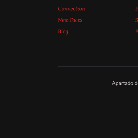
Connection
P
New Faces
S
Blog
B
Apartado d