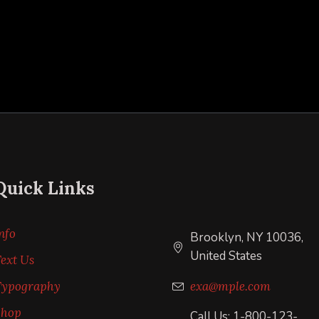
Quick Links
nfo
Brooklyn, NY 10036,
United States
ext Us
Typography
exa@mple.com
Shop
Call Us: 1-800-123-