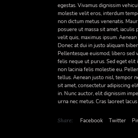
egestas. Vivamus dignissim vehic
molestie velit eros, interdum tempo
non dictum metus venenatis. Mauri
posuere ut massa sit amet, iaculis
velit quis, maximus ipsum. Aenean s
Donec at dui in justo aliquam bibe
Pellentesque euismod, libero sed v
felis neque ut purus. Sed eget elit
non lacinia felis molestie eu. Pell
tellus. Aenean justo nisl, tempor 
sit amet, consectetur adipiscing eli
in. Nunc auctor, elit dignissim imp
urna nec metus. Cras laoreet lacus f
Share:
Facebook
Twitter
Pi